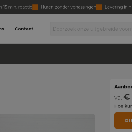
 15 min. reactie
Huren zonder verrassingen
Levering in 
ns
Contact
Aanbod
€
va.
Hoe kun
Of