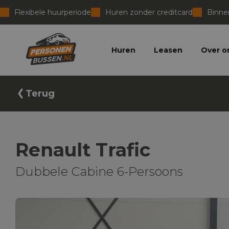
Flexibele huurperiode
Huren zonder creditcard
Binnen
Personenbussen
Huren
Leasen
Over o
Terug
Renault Trafic
Dubbele Cabine 6-Persoons