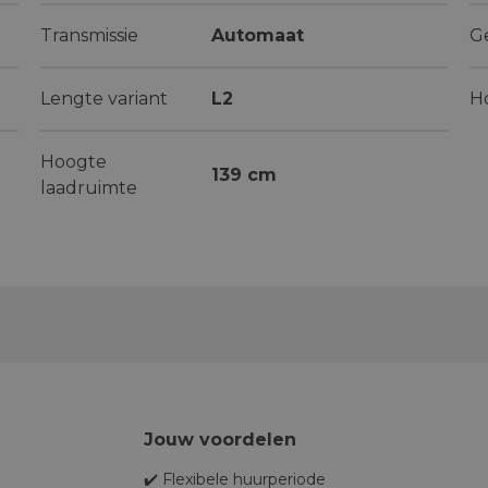
Transmissie
Automaat
G
Lengte variant
L2
H
Hoogte
139 cm
laadruimte
Jouw voordelen
✔️ Flexibele huurperiode