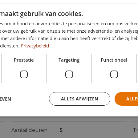
maakt gebruik van cookies.
s om inhoud en advertenties te personaliseren en om ons verkee
 over uw gebruik van onze site met onze advertentie- en analyse
et andere informatie die u aan hen heeft verstrekt of die zij h
 diensten.
Privacybeleid
Prestatie
Targeting
Functioneel
EVEN
ALLES AFWIJZEN
ALLE
Carrosserievorm
Bestelbus
K
Aantal deuren
5
T