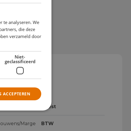
r te analyseren. We
partners, die deze
ebben verzameld door
Niet-
geclassificeerd
S ACCEPTEREN
leur
geest
rouwens/Marge
BTW