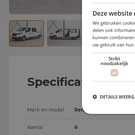
Deze website 
We gebruiken cookie
delen ook informatie
kunnen combineren m
uw gebruik van hun
Strikt
noodzakelijk
Specificaties
DETAILS WEERG
Merk en model
Renault Trafic
Aantal
6