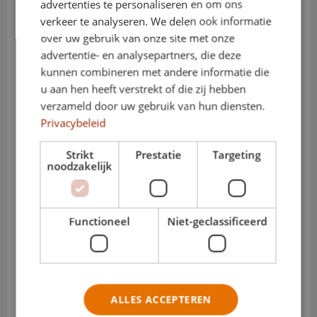
advertenties te personaliseren en om ons
Kleur
overig
verkeer te analyseren. We delen ook informatie
over uw gebruik van onze site met onze
Aantal
9
advertentie- en analysepartners, die deze
kunnen combineren met andere informatie die
Aantal deuren
5
u aan hen heeft verstrekt of die zij hebben
Trouwens/Marge
BTW
verzameld door uw gebruik van hun diensten.
Privacybeleid
Brandstof
Elektrisch
Strikt
Prestatie
Targeting
Transmissie
Automaat
noodzakelijk
Gewicht
2.310 kg
Actieradius
286 km
Functioneel
Niet-geclassificeerd
Accu
60 kWh
Lengte variant
L2
Hoogte variant
H1
ALLES ACCEPTEREN