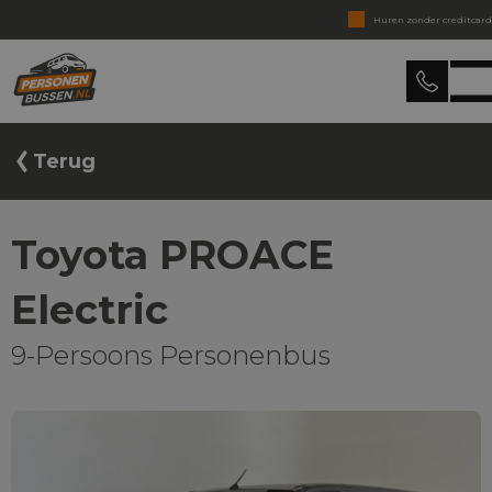
Huren zonder creditcard
Binnen 15 min. reactie
Personenbussen
Huren zonder verrassingen
Levering in heel Nederland
Terug
Toyota PROACE
Electric
9-Persoons Personenbus