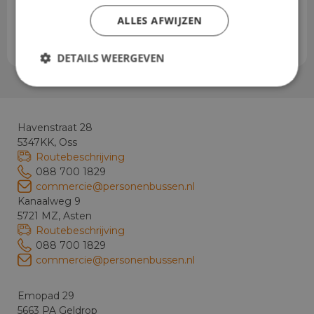
Lengte laadruimte
283 cm
ALLES AFWIJZEN
Hoogte laadruimte
139 cm
DETAILS WEERGEVEN
Havenstraat 28
5347KK, Oss
Routebeschrijving
088 700 1829
commercie@personenbussen.nl
Kanaalweg 9
5721 MZ, Asten
Routebeschrijving
088 700 1829
commercie@personenbussen.nl
Emopad 29
5663 PA Geldrop