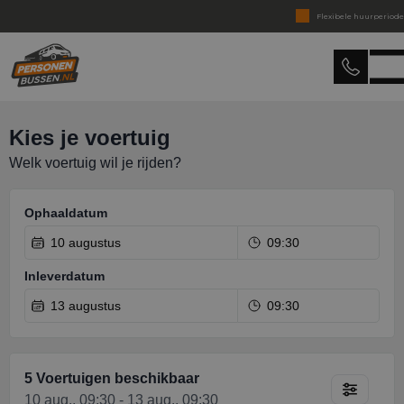
Flexibele huurperiode
Huren zonder creditcard
Personenbussen
Binnen 15 min. reactie
Huren zonder verrassingen
Levering in heel Nederland