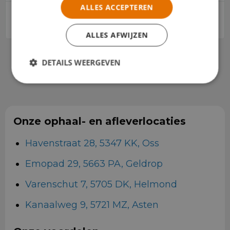
ALLES ACCEPTEREN
ALLES AFWIJZEN
DETAILS WEERGEVEN
Onze ophaal- en afleverlocaties
Havenstraat 28, 5347 KK, Oss
Emopad 29, 5663 PA, Geldrop
Varenschut 7, 5705 DK, Helmond
Kanaalweg 9, 5721 MZ, Asten