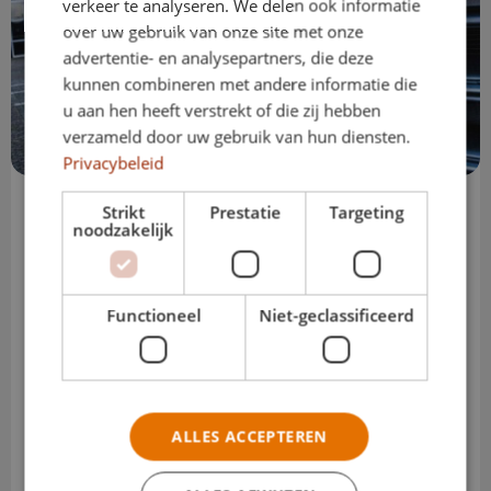
verkeer te analyseren. We delen ook informatie
over uw gebruik van onze site met onze
advertentie- en analysepartners, die deze
kunnen combineren met andere informatie die
u aan hen heeft verstrekt of die zij hebben
verzameld door uw gebruik van hun diensten.
Privacybeleid
Uniek voor kinderdagverblijven:
Strikt
Prestatie
Targeting
noodzakelijk
Kinderdagverblijven betalen slechts 9
maanden lease in plaats van 12 maanden
Functioneel
Niet-geclassificeerd
per jaar.
Wij gaan samenwerkingen aan met
ALLES ACCEPTEREN
kinderdagverblijven, zodat er geen