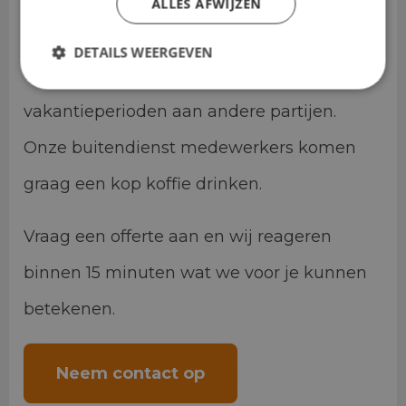
stilstand is in de vakantieweken. In
ALLES AFWIJZEN
samenspraak met het kinderdagverblijf
DETAILS WEERGEVEN
verhuren wij de personenbussen in de
vakantieperioden aan andere partijen.
Onze buitendienst medewerkers komen
graag een kop koffie drinken.
Vraag een offerte aan en wij reageren
binnen 15 minuten wat we voor je kunnen
betekenen.
Neem contact op