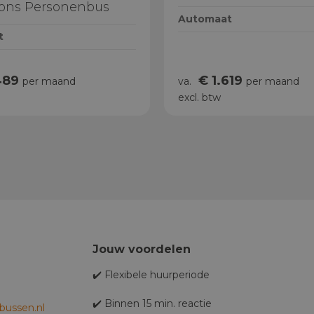
oons Personenbus
Automaat
t
489
€ 1.619
per maand
va.
per maand
excl. btw
Jouw voordelen
✔️ Flexibele huurperiode
✔️ Binnen 15 min. reactie
ussen.nl