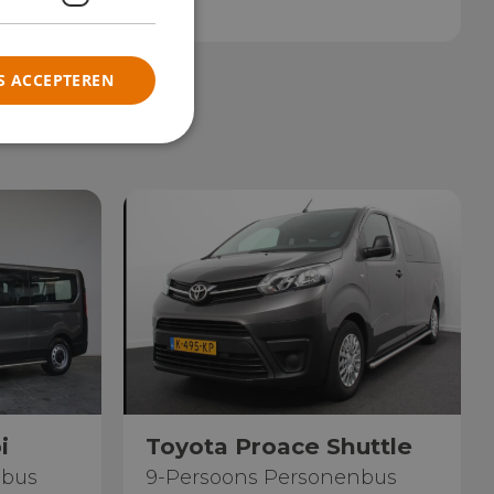
S ACCEPTEREN
i
Toyota Proace Shuttle
nbus
9-Persoons Personenbus