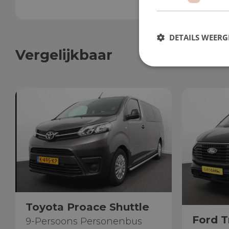
DETAILS WEERG
Vergelijkbaar
Toyota Proace Shuttle
Ford T
9-Persoons Personenbus