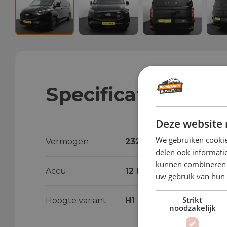
Specificaties
Deze website 
We gebruiken cookie
Vermogen
232 pk
delen ook informatie
kunnen combineren m
Accu
12 kWh
uw gebruik van hun
Strikt
Hoogte variant
H1
noodzakelijk