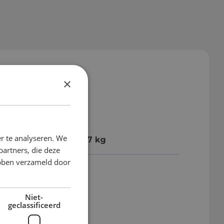
×
r te analyseren. We
ewicht
2,257 kg
partners, die deze
ebben verzameld door
engte variant
L2
Niet-
geclassificeerd