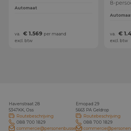
8-pers
Automaat
Automaa
€ 1.569
€ 1.
va.
per maand
va.
excl. btw
excl. btw
Havenstraat 28
Emopad 29
5347KK, Oss
5663 PA Geldrop
Routebeschrijving
Routebeschrijving
088 700 1829
088 700 1829
commercie@personenbussen.nl
commercie@personenb