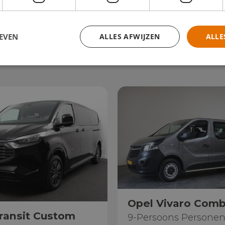
EVEN
ALLES AFWIJZEN
ALLE
Opel Vivaro Comb
ransit Custom
9-Persoons Persone