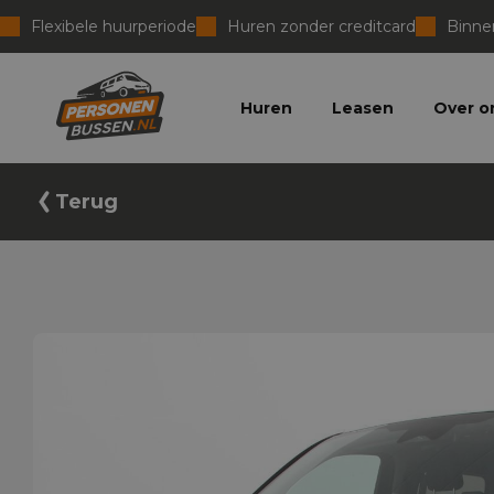
Flexibele huurperiode
Huren zonder creditcard
Binnen
Personenbussen
Huren
Leasen
Over o
Terug