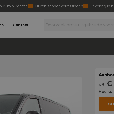
 15 min. reactie
Huren zonder verrassingen
Levering in 
ns
Contact
Aanbod
€
va.
Hoe kun
Of