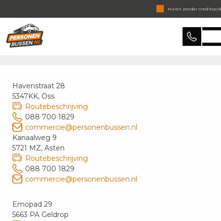
Huren zonder creditcard
Binnen 15 min. reactie
Personenbussen
Huren zonder verrassingen
Levering in heel Nederland
Havenstraat 28
5347KK, Oss
Routebeschrijving
088 700 1829
commercie@personenbussen.nl
Kanaalweg 9
5721 MZ, Asten
Routebeschrijving
088 700 1829
commercie@personenbussen.nl
Emopad 29
5663 PA Geldrop